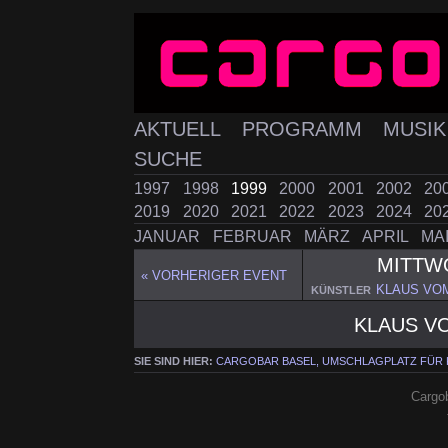
AKTUELL
PROGRAMM
MUSI
SUCHE
1997
1998
1999
2000
2001
2002
20
2019
2020
2021
2022
2023
2024
20
JANUAR
FEBRUAR
MÄRZ
APRIL
MA
MITTW
« VORHERIGER EVENT
KLAUS VO
KÜNSTLER
KLAUS V
SIE SIND HIER:
CARGOBAR BASEL, UMSCHLAGPLATZ FÜR
Cargob