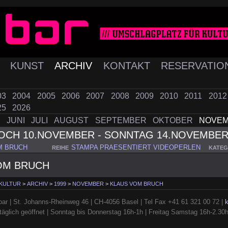
K
KUNST
ARCHIV
KONTAKT
RESERVATIO
03
2004
2005
2006
2007
2008
2009
2010
2011
201
25
2026
I
JUNI
JULI
AUGUST
SEPTEMBER
OKTOBER
NOVE
OCH 10.NOVEMBER - SONNTAG 14.NOVEMBE
M BRUCH
STAMPA PRAESENTIERT VIDEOPERLEN
REIHE
KATEG
OM BRUCH
 KULTUR
>
ARCHIV
>
1999
>
NOVEMBER
>
KLAUS VOM BRUCH
ar | St. Johanns-Rheinweg 46 | CH-4056 Basel | Tel Fax +41 61 321 00 72 |
täglich geöffnet | Sonntag bis Donnerstag 16h-1h | Freitag Samstag 16h-2.30