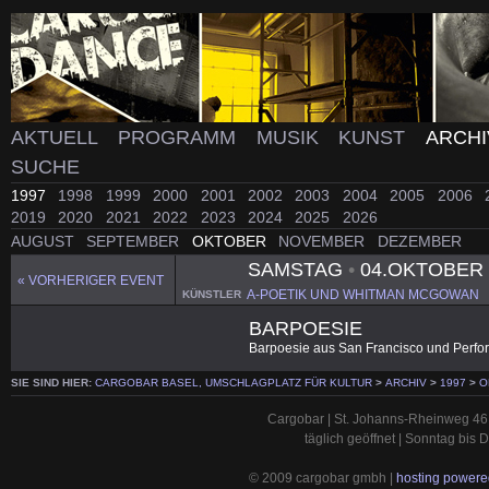
AKTUELL
PROGRAMM
MUSIK
KUNST
ARCH
SUCHE
1997
1998
1999
2000
2001
2002
2003
2004
2005
2006
2019
2020
2021
2022
2023
2024
2025
2026
AUGUST
SEPTEMBER
OKTOBER
NOVEMBER
DEZEMBER
SAMSTAG
•
04.OKTOBER 
« VORHERIGER EVENT
A-POETIK UND WHITMAN MCGOWAN
KÜNSTLER
BARPOESIE
Barpoesie aus San Francisco und Perf
SIE SIND HIER:
CARGOBAR BASEL, UMSCHLAGPLATZ FÜR KULTUR
>
ARCHIV
>
1997
>
O
Cargobar | St. Johanns-Rheinweg 46 
täglich geöffnet | Sonntag bis
© 2009 cargobar gmbh |
hosting powered