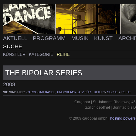
AKTUELL
PROGRAMM
MUSIK
KUNST
ARCH
SUCHE
KÜNSTLER
KATEGORIE
REIHE
THE BIPOLAR SERIES
2008
SIE SIND HIER:
CARGOBAR BASEL, UMSCHLAGPLATZ FÜR KULTUR
>
SUCHE
>
REIHE
Cargobar | St. Johanns-Rheinweg 46 
täglich geöffnet | Sonntag bis
© 2009 cargobar gmbh |
hosting powered