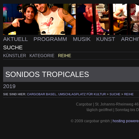
AKTUELL
PROGRAMM
MUSIK
KUNST
ARCH
SUCHE
KÜNSTLER
KATEGORIE
REIHE
SONIDOS TROPICALES
2019
SIE SIND HIER:
CARGOBAR BASEL, UMSCHLAGPLATZ FÜR KULTUR
>
SUCHE
>
REIHE
Cargobar | St. Johanns-Rheinweg 46 
täglich geöffnet | Sonntag bis
© 2009 cargobar gmbh |
hosting powered