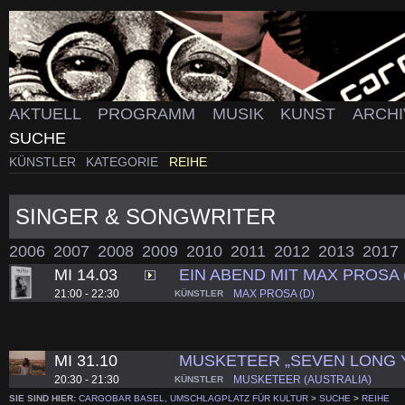
AKTUELL
PROGRAMM
MUSIK
KUNST
ARCH
SUCHE
KÜNSTLER
KATEGORIE
REIHE
SINGER & SONGWRITER
2006
2007
2008
2009
2010
2011
2012
2013
2017
MI 14.03
EIN ABEND MIT MAX PROSA (
21:00 - 22:30
MAX PROSA (D)
KÜNSTLER
MI 31.10
MUSKETEER „SEVEN LONG 
20:30 - 21:30
MUSKETEER (AUSTRALIA)
KÜNSTLER
SIE SIND HIER:
CARGOBAR BASEL, UMSCHLAGPLATZ FÜR KULTUR
>
SUCHE
>
REIHE