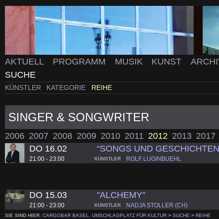
AKTUELL
PROGRAMM
MUSIK
KUNST
ARCH
SUCHE
KÜNSTLER
KATEGORIE
REIHE
SINGER & SONGWRITER
2006
2007
2008
2009
2010
2011
2012
2013
2017
DO 16.02
“SONGS UND GESCHICHTEN 
21:00 - 23:00
ROLF LUGINBUEHL
KÜNSTLER
DO 15.03
"ALCHEMY"
21:00 - 23:00
NADJA STOLLER (CH)
KÜNSTLER
SIE SIND HIER:
CARGOBAR BASEL, UMSCHLAGPLATZ FÜR KULTUR
>
SUCHE
>
REIHE