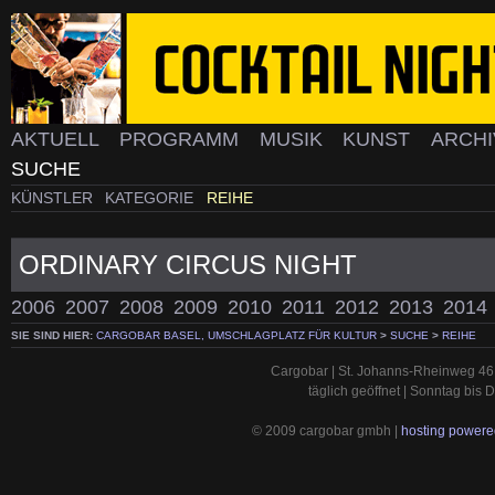
AKTUELL
PROGRAMM
MUSIK
KUNST
ARCH
SUCHE
KÜNSTLER
KATEGORIE
REIHE
ORDINARY CIRCUS NIGHT
2006
2007
2008
2009
2010
2011
2012
2013
2014
SIE SIND HIER:
CARGOBAR BASEL, UMSCHLAGPLATZ FÜR KULTUR
>
SUCHE
>
REIHE
Cargobar | St. Johanns-Rheinweg 46 
täglich geöffnet | Sonntag bis
© 2009 cargobar gmbh |
hosting powered