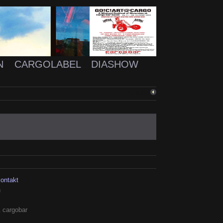
N
CARGOLABEL
DIASHOW
ZURÜCK
kontakt
h
 cargobar