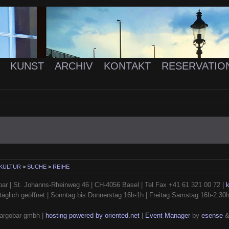
K
KUNST
ARCHIV
KONTAKT
RESERVATIO
 KULTUR
>
SUCHE
>
REIHE
ar | St. Johanns-Rheinweg 46 | CH-4056 Basel | Tel Fax +41 61 321 00 72 |
täglich geöffnet | Sonntag bis Donnerstag 16h-1h | Freitag Samstag 16h-2.30
argobar gmbh |
hosting powered by oriented.net
|
Event Manager
by
esense
&