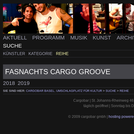
AKTUELL
PROGRAMM
MUSIK
KUNST
ARCH
SUCHE
KÜNSTLER
KATEGORIE
REIHE
FASNACHTS CARGO GROOVE
2018
2019
SIE SIND HIER:
CARGOBAR BASEL, UMSCHLAGPLATZ FÜR KULTUR
>
SUCHE
>
REIHE
Cargobar | St. Johanns-Rheinweg 46 
täglich geöffnet | Sonntag bis
© 2009 cargobar gmbh |
hosting powered