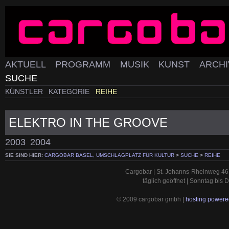
AKTUELL
PROGRAMM
MUSIK
KUNST
ARCH
SUCHE
KÜNSTLER
KATEGORIE
REIHE
ELEKTRO IN THE GROOVE
2003
2004
SIE SIND HIER:
CARGOBAR BASEL, UMSCHLAGPLATZ FÜR KULTUR
>
SUCHE
>
REIHE
Cargobar | St. Johanns-Rheinweg 46 
täglich geöffnet | Sonntag bis
© 2009 cargobar gmbh |
hosting powered