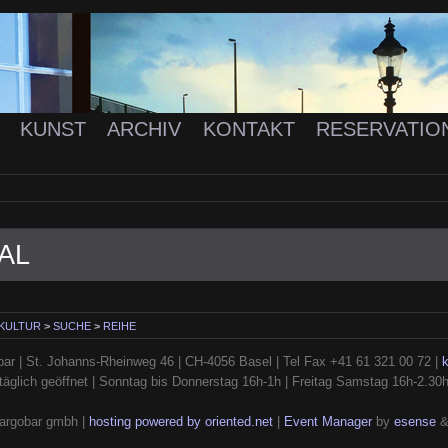
K
KUNST
ARCHIV
KONTAKT
RESERVATIO
AL
 KULTUR
>
SUCHE
>
REIHE
ar | St. Johanns-Rheinweg 46 | CH-4056 Basel | Tel Fax +41 61 321 00 72 |
täglich geöffnet | Sonntag bis Donnerstag 16h-1h | Freitag Samstag 16h-2.30
argobar gmbh |
hosting powered by oriented.net
|
Event Manager
by
esense
&