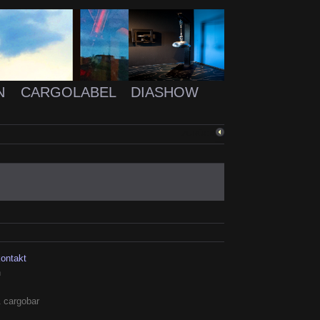
N
CARGOLABEL
DIASHOW
ZURÜCK
kontakt
h
 cargobar