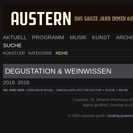
AKTUELL
PROGRAMM
MUSIK
KUNST
ARCH
SUCHE
KÜNSTLER
KATEGORIE
REIHE
DEGUSTATION & WEINWISSEN
2015
2016
SIE SIND HIER:
CARGOBAR BASEL, UMSCHLAGPLATZ FÜR KULTUR
>
SUCHE
>
REIHE
Cargobar | St. Johanns-Rheinweg 46 
täglich geöffnet | Sonntag bis
© 2009 cargobar gmbh |
hosting powered