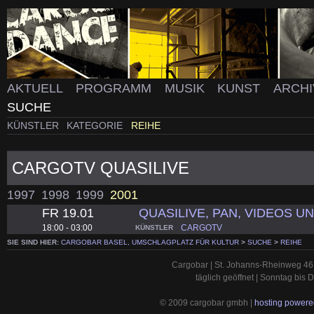
AKTUELL
PROGRAMM
MUSIK
KUNST
ARCH
SUCHE
KÜNSTLER
KATEGORIE
REIHE
CARGOTV QUASILIVE
1997
1998
1999
2001
FR 19.01
QUASILIVE, PAN, VIDEOS UN
18:00 - 03:00
CARGOTV
KÜNSTLER
SIE SIND HIER:
CARGOBAR BASEL, UMSCHLAGPLATZ FÜR KULTUR
>
SUCHE
>
REIHE
Cargobar | St. Johanns-Rheinweg 46 
täglich geöffnet | Sonntag bis
© 2009 cargobar gmbh |
hosting powered