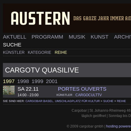
AKTUELL
PROGRAMM
MUSIK
KUNST
ARCH
SUCHE
KÜNSTLER
KATEGORIE
REIHE
CARGOTV QUASILIVE
1997
1998
1999
2001
SA 22.11
PORTES OUVERTS
14:00 - 23:00
CARGOCULTTV
KÜNSTLER
SIE SIND HIER:
CARGOBAR BASEL, UMSCHLAGPLATZ FÜR KULTUR
>
SUCHE
>
REIHE
Cargobar | St. Johanns-Rheinweg 46 
täglich geöffnet | Sonntag bis
© 2009 cargobar gmbh |
hosting powered