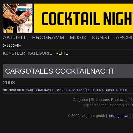
AKTUELL
PROGRAMM
MUSIK
KUNST
ARCH
SUCHE
KÜNSTLER
KATEGORIE
REIHE
CARGOTALES COCKTAILNACHT
2003
SIE SIND HIER:
CARGOBAR BASEL, UMSCHLAGPLATZ FÜR KULTUR
>
SUCHE
>
REIHE
Cargobar | St. Johanns-Rheinweg 46 
täglich geöffnet | Sonntag bis
© 2009 cargobar gmbh |
hosting powered