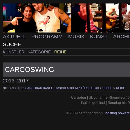
AKTUELL
PROGRAMM
MUSIK
KUNST
ARCH
SUCHE
KÜNSTLER
KATEGORIE
REIHE
CARGOSWING
2013
2017
SIE SIND HIER:
CARGOBAR BASEL, UMSCHLAGPLATZ FÜR KULTUR
>
SUCHE
>
REIHE
Cargobar | St. Johanns-Rheinweg 46 
täglich geöffnet | Sonntag bis
© 2009 cargobar gmbh |
hosting powered