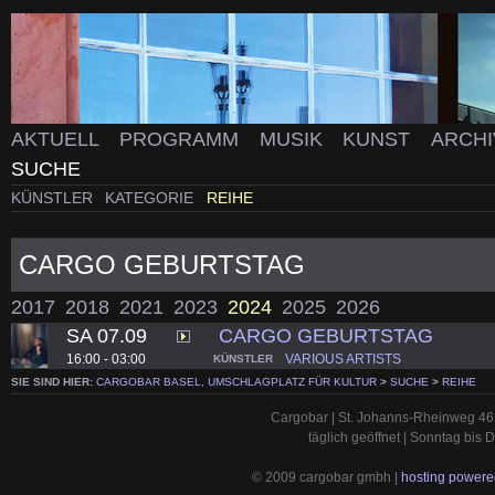
AKTUELL
PROGRAMM
MUSIK
KUNST
ARCH
SUCHE
KÜNSTLER
KATEGORIE
REIHE
CARGO GEBURTSTAG
2017
2018
2021
2023
2024
2025
2026
SA 07.09
CARGO GEBURTSTAG
16:00 - 03:00
VARIOUS ARTISTS
KÜNSTLER
SIE SIND HIER:
CARGOBAR BASEL, UMSCHLAGPLATZ FÜR KULTUR
>
SUCHE
>
REIHE
Cargobar | St. Johanns-Rheinweg 46 
täglich geöffnet | Sonntag bis
© 2009 cargobar gmbh |
hosting powered