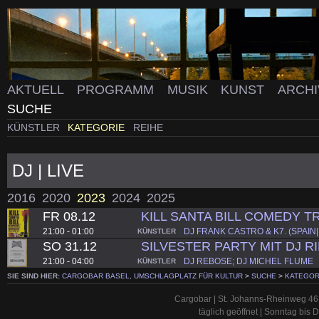
AKTUELL
PROGRAMM
MUSIK
KUNST
ARCH
SUCHE
KÜNSTLER
KATEGORIE
REIHE
DJ | LIVE
2016
2020
2023
2024
2025
FR 08.12
KILL SANTA BILL COMEDY 
21:00 - 01:00
DJ FRANK CASTRO & K7. (SPAIN
KÜNSTLER
SO 31.12
SILVESTER PARTY MIT DJ R
21:00 - 04:00
DJ REBOSE; DJ MICHEL FLUME
KÜNSTLER
SIE SIND HIER:
CARGOBAR BASEL, UMSCHLAGPLATZ FÜR KULTUR
>
SUCHE
>
KATEGOR
Cargobar | St. Johanns-Rheinweg 46 
täglich geöffnet | Sonntag bis