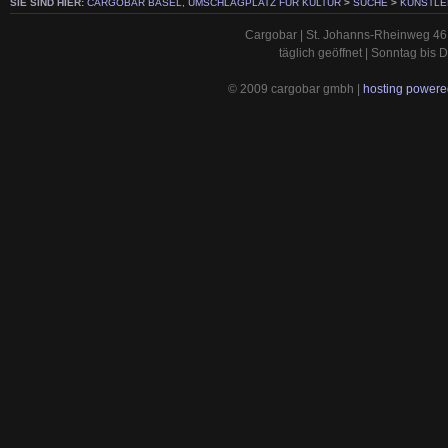
SIE SIND HIER:
CARGOBAR BASEL, UMSCHLAGPLATZ FÜR KULTUR
>
SUCHE
>
KÜNSTLE
Cargobar | St. Johanns-Rheinweg 46 
täglich geöffnet | Sonntag bis
© 2009 cargobar gmbh |
hosting powered