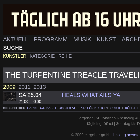
AKTUELL
PROGRAMM
MUSIK
KUNST
ARCH
SUCHE
KÜNSTLER
KATEGORIE
REIHE
THE TURPENTINE TREACLE TRAVEL
2009
2011
2013
SA 25.04
HEALS WHAT AILS YA
21:00 - 00:00
SIE SIND HIER:
CARGOBAR BASEL, UMSCHLAGPLATZ FÜR KULTUR
>
SUCHE
>
KÜNSTLE
Cargobar | St. Johanns-Rheinweg 46 
täglich geöffnet | Sonntag bis
© 2009 cargobar gmbh |
hosting powered