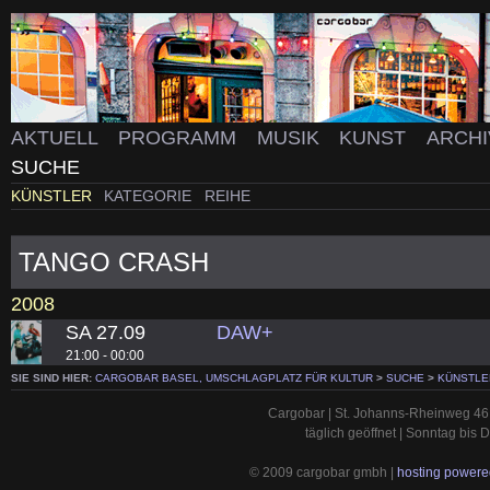
AKTUELL
PROGRAMM
MUSIK
KUNST
ARCH
SUCHE
KÜNSTLER
KATEGORIE
REIHE
TANGO CRASH
2008
SA 27.09
DAW+
21:00 - 00:00
SIE SIND HIER:
CARGOBAR BASEL, UMSCHLAGPLATZ FÜR KULTUR
>
SUCHE
>
KÜNSTLE
Cargobar | St. Johanns-Rheinweg 46 
täglich geöffnet | Sonntag bis
© 2009 cargobar gmbh |
hosting powered