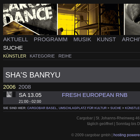
AKTUELL
PROGRAMM
MUSIK
KUNST
ARCH
SUCHE
KÜNSTLER
KATEGORIE
REIHE
SHA'S BANRYU
2006
2008
SA 13.05
FRESH EUROPEAN RNB
21:00 - 02:00
SIE SIND HIER:
CARGOBAR BASEL, UMSCHLAGPLATZ FÜR KULTUR
>
SUCHE
>
KÜNSTLE
Cargobar | St. Johanns-Rheinweg 46 
täglich geöffnet | Sonntag bis
© 2009 cargobar gmbh |
hosting powered