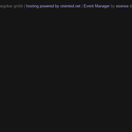
argobar gmbh |
hosting powered by oriented.net
|
Event Manager
by
esense
&