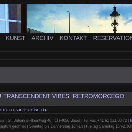
K
KUNST
ARCHIV
KONTAKT
RESERVATIO
! TRANSCENDENT VIBES: RETROMORCEGO
 KULTUR
>
SUCHE
>
KÜNSTLER
ar | St. Johanns-Rheinweg 46 | CH-4056 Basel | Tel Fax +41 61 321 00 72 |
täglich geöffnet | Sonntag bis Donnerstag 16h-1h | Freitag Samstag 16h-2.30