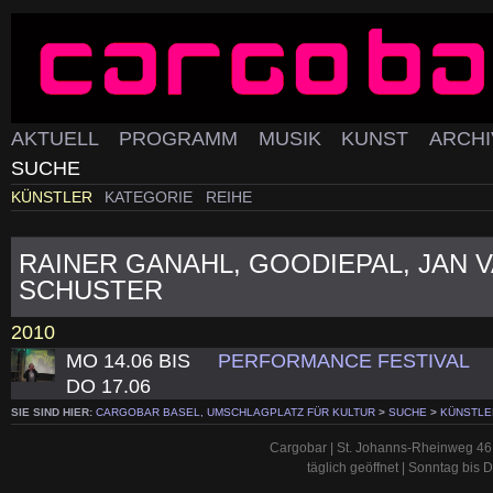
AKTUELL
PROGRAMM
MUSIK
KUNST
ARCH
SUCHE
KÜNSTLER
KATEGORIE
REIHE
RAINER GANAHL, GOODIEPAL, JAN V
SCHUSTER
2010
MO 14.06 BIS
PERFORMANCE FESTIVAL
DO 17.06
SIE SIND HIER:
CARGOBAR BASEL, UMSCHLAGPLATZ FÜR KULTUR
>
SUCHE
>
KÜNSTLE
Cargobar | St. Johanns-Rheinweg 46 
täglich geöffnet | Sonntag bis