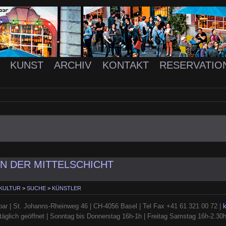
K
KUNST
ARCHIV
KONTAKT
RESERVATIO
N DER MITTELSCHICHT
 KULTUR
>
SUCHE
>
KÜNSTLER
ar | St. Johanns-Rheinweg 46 | CH-4056 Basel | Tel Fax +41 61 321 00 72 |
täglich geöffnet | Sonntag bis Donnerstag 16h-1h | Freitag Samstag 16h-2.30