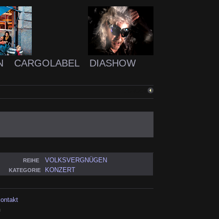
N
CARGOLABEL
DIASHOW
ZURÜCK
VOLKSVERGNÜGEN
REIHE
KONZERT
KATEGORIE
kontakt
h