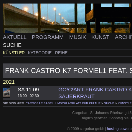
AKTUELL
PROGRAMM
MUSIK
KUNST
ARCH
SUCHE
KÜNSTLER
KATEGORIE
REIHE
FRANK CASTRO K7 FORMEL1 FEAT.
2021
SA 11.09
GO!C!ART FRANK CASTRO K
SAUERKRAUT
16:00 - 02:30
SIE SIND HIER:
CARGOBAR BASEL, UMSCHLAGPLATZ FÜR KULTUR
>
SUCHE
>
KÜNSTLE
Cargobar | St. Johanns-Rheinweg 46 
täglich geöffnet | Sonntag bis
© 2009 cargobar gmbh |
hosting powered