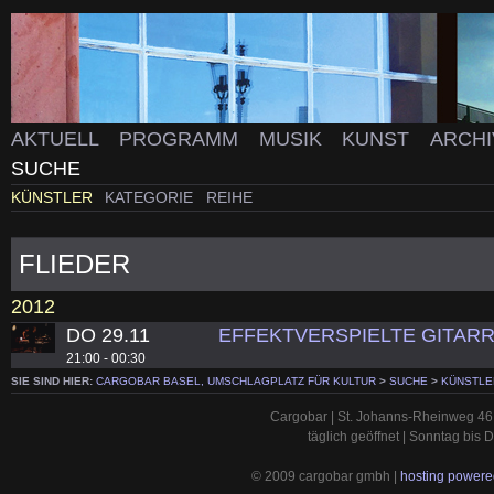
AKTUELL
PROGRAMM
MUSIK
KUNST
ARCH
SUCHE
KÜNSTLER
KATEGORIE
REIHE
FLIEDER
2012
DO 29.11
EFFEKTVERSPIELTE GITARR
21:00 - 00:30
SIE SIND HIER:
CARGOBAR BASEL, UMSCHLAGPLATZ FÜR KULTUR
>
SUCHE
>
KÜNSTLE
Cargobar | St. Johanns-Rheinweg 46 
täglich geöffnet | Sonntag bis
© 2009 cargobar gmbh |
hosting powered