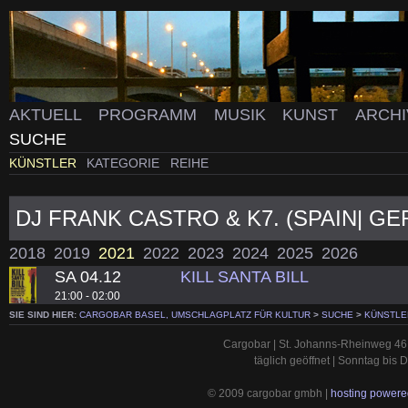
AKTUELL
PROGRAMM
MUSIK
KUNST
ARCH
SUCHE
KÜNSTLER
KATEGORIE
REIHE
DJ FRANK CASTRO & K7. (SPAIN| G
2018
2019
2021
2022
2023
2024
2025
2026
SA 04.12
KILL SANTA BILL
21:00 - 02:00
SIE SIND HIER:
CARGOBAR BASEL, UMSCHLAGPLATZ FÜR KULTUR
>
SUCHE
>
KÜNSTLE
Cargobar | St. Johanns-Rheinweg 46 
täglich geöffnet | Sonntag bis
© 2009 cargobar gmbh |
hosting powered