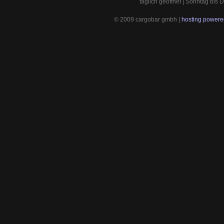
täglich geöffnet | Sonntag bis
© 2009 cargobar gmbh |
hosting powered