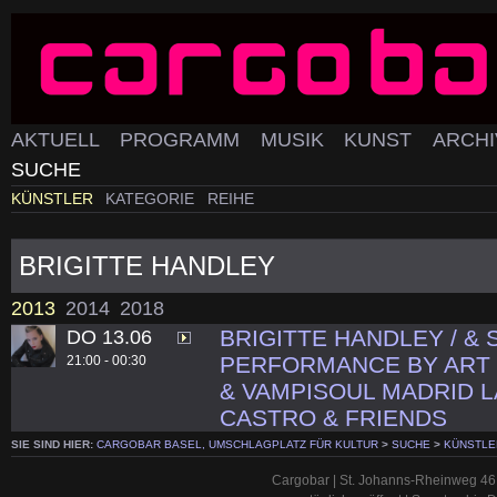
AKTUELL
PROGRAMM
MUSIK
KUNST
ARCH
SUCHE
KÜNSTLER
KATEGORIE
REIHE
BRIGITTE HANDLEY
2013
2014
2018
BRIGITTE HANDLEY / &
DO 13.06
PERFORMANCE BY ART 
21:00 - 00:30
& VAMPISOUL MADRID L
CASTRO & FRIENDS
SIE SIND HIER:
CARGOBAR BASEL, UMSCHLAGPLATZ FÜR KULTUR
>
SUCHE
>
KÜNSTLE
Cargobar | St. Johanns-Rheinweg 46 