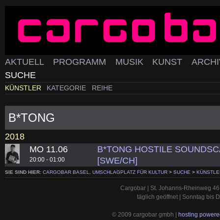
AKTUELL
PROGRAMM
MUSIK
KUNST
ARCH
SUCHE
KÜNSTLER
KATEGORIE
REIHE
B*TONG
2018
MO 11.06
B*TONG HOSTILE SOUNDSCA
[SWE/CH]
20:00 - 01:00
SIE SIND HIER:
CARGOBAR BASEL, UMSCHLAGPLATZ FÜR KULTUR
>
SUCHE
>
KÜNSTLE
Cargobar | St. Johanns-Rheinweg 46 
täglich geöffnet | Sonntag bis
© 2009 cargobar gmbh |
hosting powered