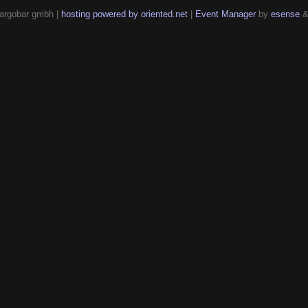
argobar gmbh |
hosting powered by oriented.net
|
Event Manager
by
esense
&