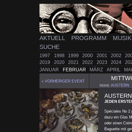
AKTUELL
PROGRAMM
MUSI
SUCHE
1997
1998
1999
2000
2001
2002
20
2019
2020
2021
2022
2023
2024
20
JANUAR
FEBRUAR
MÄRZ
APRIL
MA
MITT
« VORHERIGER EVENT
AUSTERN
REIHE
AUSTERN
JEDEN ERSTE
Spéciales No 2 
dazu ein Glas 
oder einen Crém
Baguette mit ges