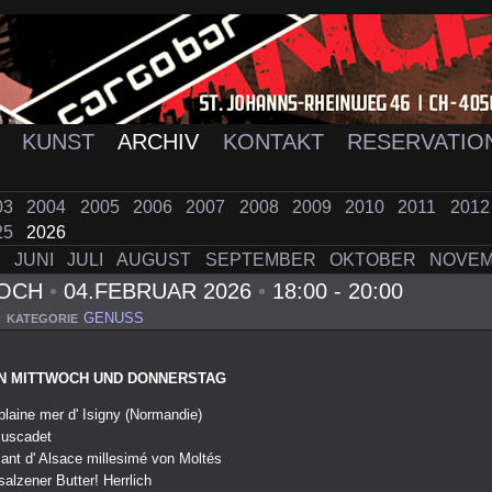
K
KUNST
ARCHIV
KONTAKT
RESERVATIO
03
2004
2005
2006
2007
2008
2009
2010
2011
201
25
2026
I
JUNI
JULI
AUGUST
SEPTEMBER
OKTOBER
NOVE
WOCH
•
04.FEBRUAR 2026
•
18:00 - 20:00
GENUSS
KATEGORIE
N MITTWOCH UND DONNERSTAG
plaine mer d' Isigny (Normandie)
Muscadet
ant d' Alsace millesimé von Moltés
alzener Butter! Herrlich