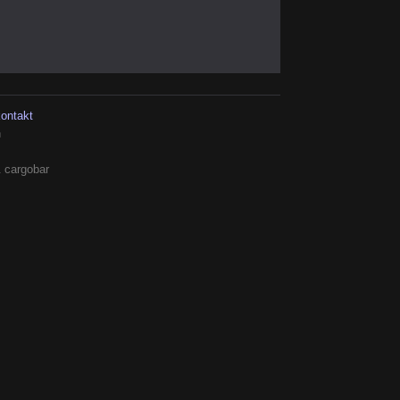
kontakt
h
 cargobar