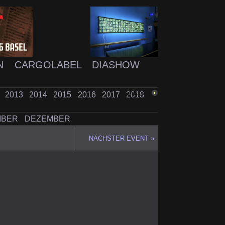
N
CARGOLABEL
DIASHOW
2
2013
2014
2015
2016
2017
2018
ZURÜCK
MBER
DEZEMBER
NÄCHSTER EVENT »