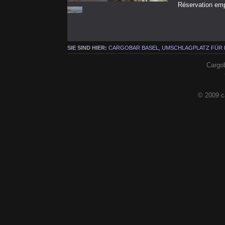
Réservation em
SIE SIND HIER:
CARGOBAR BASEL, UMSCHLAGPLATZ FÜR
Cargob
© 2009 c