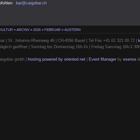
pfohlen:
bar@cargobar.ch
 KULTUR
>
ARCHIV
>
2026
>
FEBRUAR
>
AUSTERN
ar | St. Johanns-Rheinweg 46 | CH-4056 Basel | Tel Fax +41 61 321 00 72 |
täglich geöffnet | Sonntag bis Donnerstag 16h-1h | Freitag Samstag 16h-2.30
argobar gmbh |
hosting powered by oriented.net
|
Event Manager
by
esense
&