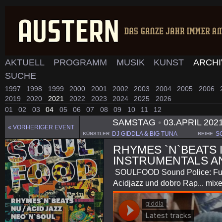
AKTUELL
PROGRAMM
MUSIK
KUNST
ARCH
SUCHE
1997
1998
1999
2000
2001
2002
2003
2004
2005
2006
2019
2020
2021
2022
2023
2024
2025
2026
01
02
03
04
05
06
07
08
09
10
11
12
SAMSTAG
•
03.APRIL 202
« VORHERIGER EVENT
DJ GIDDLA & BIG TUNA
S
KÜNSTLER
REIHE
RHYMES `N`BEATS I
INSTRUMENTALS A
SOULFOOD Sound Police: Funk,
Acidjazz und dobro Rap... mixe