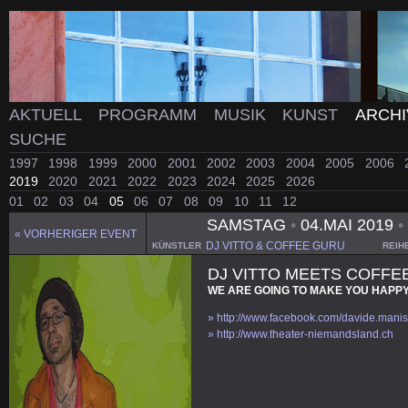
AKTUELL
PROGRAMM
MUSIK
KUNST
ARCH
SUCHE
1997
1998
1999
2000
2001
2002
2003
2004
2005
2006
2019
2020
2021
2022
2023
2024
2025
2026
01
02
03
04
05
06
07
08
09
10
11
12
SAMSTAG
•
04.MAI 2019
•
« VORHERIGER EVENT
DJ VITTO & COFFEE GURU
KÜNSTLER
REIH
DJ VITTO MEETS COFFE
WE ARE GOING TO MAKE YOU HAPP
» http://www.facebook.com/davide.mani
» http://www.theater-niemandsland.ch