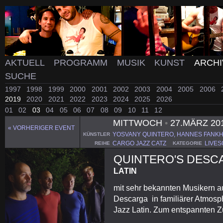
AKTUELL
PROGRAMM
MUSIK
KUNST
ARCH
SUCHE
1997
1998
1999
2000
2001
2002
2003
2004
2005
2006
2019
2020
2021
2022
2023
2024
2025
2026
01
02
03
04
05
06
07
08
09
10
11
12
MITTWOCH
•
27.MÄRZ 20
« VORHERIGER EVENT
YOSVANY QUINTERO, HANNES FANKH
KÜNSTLER
CARGO JAZZ CATZ
LIVE
REIHE
KATEGORIE
QUINTERO'S DESC
LATIN
mit sehr bekannten Musikern a
Descarga in familiärer Atmosp
Jazz Latin. Zum entspannten 