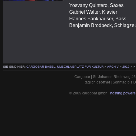
Yosvany Quintero, Saxes
Gabriel Walter, Klavier
Hannes Fankhauser, Bass
Benjamin Brodbeck, Schlagze
SIE SIND HIER:
CARGOBAR BASEL, UMSCHLAGPLATZ FÜR KULTUR
>
ARCHIV
>
2019
>
>
Cargobar | St. Johanns-Rheinweg 46 
täglich geöffnet | Sonntag bis
© 2009 cargobar gmbh |
hosting powered