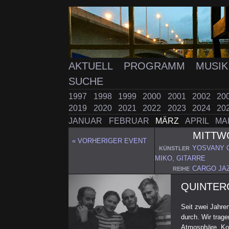
AKTUELL
PROGRAMM
MUSI
SUCHE
1997
1998
1999
2000
2001
2002
20
2019
2020
2021
2022
2023
2024
20
JANUAR
FEBRUAR
MÄRZ
APRIL
MA
MITT
« VORHERIGER EVENT
YOSVANY Q
KÜNSTLER
MIKO, GITARRE
CARGO JA
REIHE
QUINTER
Seit zwei Jahren
durch. Wir trage
Atmosphäre, Ko