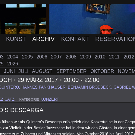
K
KUNST
ARCHIV
KONTAKT
RESERVATIO
03
2004
2005
2006
2007
2008
2009
2010
2011
201
25
2026
I
JUNI
JULI
AUGUST
SEPTEMBER
OKTOBER
NOVE
WOCH
•
29.MÄRZ 2017
•
20:00 - 22:00
UINTERO, HANNES FANKHAUSER, BENJAMIN BRODBECK, GABRIEL W
ZZ CATZ
KONZERT
KATEGORIE
O'S DESCARGA
 führen wir als Quintero’s Descarga erfolgreich eine Konzertreihe in der Carg
n zur Vielfalt in der Basler Jazzszene bei in dem wir den Gästen, in einer gem
nzerte zum Zuhören und Mittanzen spielen. Von Oktober 2016 bis April 2017 