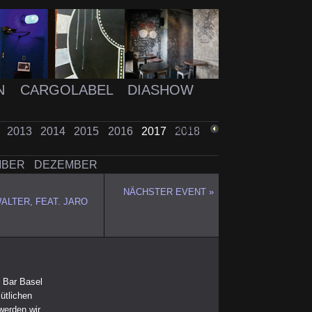
N
CARGOLABEL
DIASHOW
2
2013
2014
2015
2016
2017
2018
ZURÜCK
MBER
DEZEMBER
NÄCHSTER EVENT »
ALTER, FEAT. JARO
o Bar Basel
ütlichen
werden wir