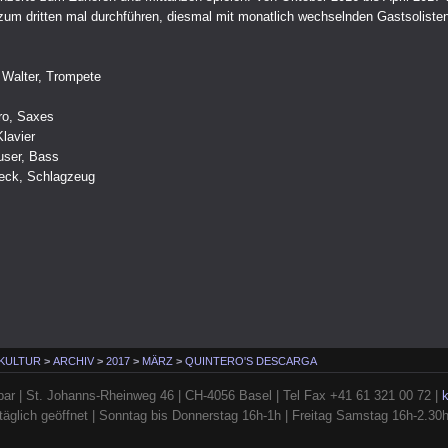
zum dritten mal durchführen, diesmal mit monatlich wechselnden Gastsoliste
 Walter, Trompete
ro, Saxes
Klavier
ser, Bass
eck, Schlagzeug
 KULTUR
>
ARCHIV
>
2017
>
MÄRZ
>
QUINTERO'S DESCARGA
ar | St. Johanns-Rheinweg 46 | CH-4056 Basel | Tel Fax +41 61 321 00 72 |
täglich geöffnet | Sonntag bis Donnerstag 16h-1h | Freitag Samstag 16h-2.30