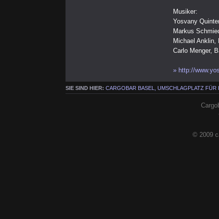
Musiker:
Yosvany Quinte
Markus Schmied
Michael Anklin,
Carlo Menger, 
» http://www.yo
SIE SIND HIER:
CARGOBAR BASEL, UMSCHLAGPLATZ FÜR
Cargob
© 2009 c