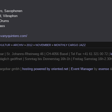
ro, Saxophonen
, Vibraphon
 Drums
Bass
svanyquintero.com/
 KULTUR
>
ARCHIV
>
2012
>
NOVEMBER
>
MONTHLY CARGO JAZZ
ar | St. Johanns-Rheinweg 46 | CH-4056 Basel | Tel Fax +41 61 321 00 72 |
täglich geöffnet | Sonntag bis Donnerstag 16h-1h | Freitag Samstag 16h-2.30
argobar gmbh |
hosting powered by oriented.net
|
Event Manager
by
esense
&