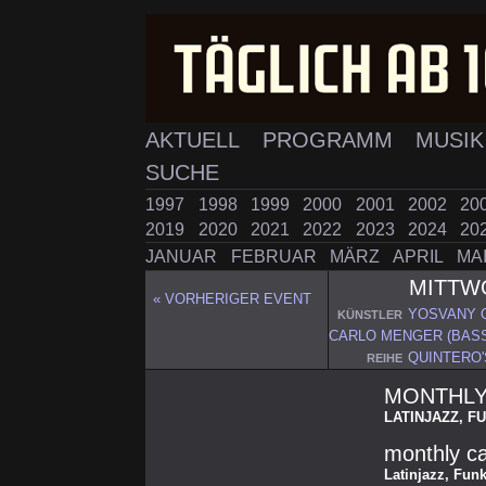
AKTUELL
PROGRAMM
MUSI
SUCHE
1997
1998
1999
2000
2001
2002
20
2019
2020
2021
2022
2023
2024
20
JANUAR
FEBRUAR
MÄRZ
APRIL
MA
MITT
« VORHERIGER EVENT
YOSVANY Q
KÜNSTLER
CARLO MENGER (BAS
QUINTERO
REIHE
MONTHLY
LATINJAZZ, F
monthly ca
Latinjazz, Fun