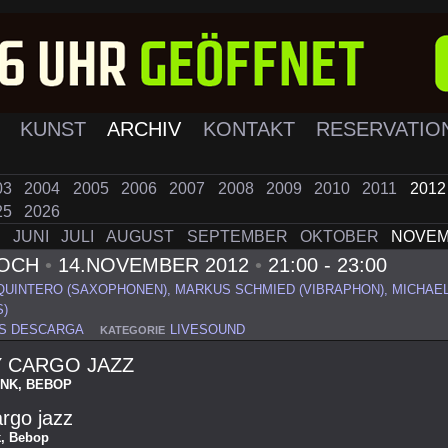
K
KUNST
ARCHIV
KONTAKT
RESERVATIO
03
2004
2005
2006
2007
2008
2009
2010
2011
201
25
2026
I
JUNI
JULI
AUGUST
SEPTEMBER
OKTOBER
NOVE
WOCH
•
14.NOVEMBER 2012
•
21:00 - 23:00
UINTERO (SAXOPHONEN), MARKUS SCHMIED (VIBRAPHON), MICHAEL 
S)
'S DESCARGA
LIVESOUND
KATEGORIE
 CARGO JAZZ
UNK, BEBOP
rgo jazz
k, Bebop