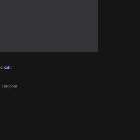
kontakt
h
 cargobar