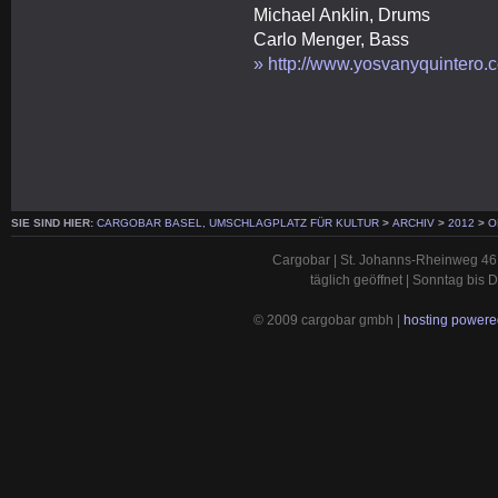
Michael Anklin, Drums
Carlo Menger, Bass
» http://www.yosvanyquintero.
SIE SIND HIER:
CARGOBAR BASEL, UMSCHLAGPLATZ FÜR KULTUR
>
ARCHIV
>
2012
>
O
Cargobar | St. Johanns-Rheinweg 46 
täglich geöffnet | Sonntag bis
© 2009 cargobar gmbh |
hosting powered