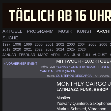
AKTUELL
PROGRAMM
MUSIK
KUNST
ARCH
SUCHE
1997
1998
1999
2000
2001
2002
2003
2004
2005
2006
2019
2020
2021
2022
2023
2024
2025
2026
JANUAR
FEBRUAR
MÄRZ
APRIL
MAI
JUNI
JULI
AUGUST
MITTWOCH
•
10.OKTOBE
« VORHERIGER EVENT
YOSVANY QUINTERO (SAXOPHONEN), 
KÜNSTLER
CARLO MENGER (BASS)
QUINTERO'S DESCARGA
REIHE
KATEGORIE
MONTHLY CARGO J
LATINJAZZ, FUNK, BEBOP
Musiker:
Yosvany Quintero, Saxophone
Markus Schmied, Vibraphon