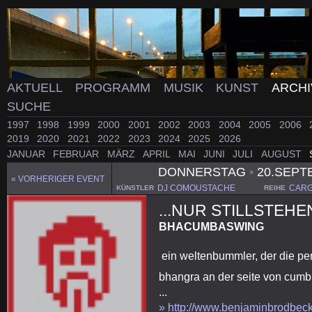
AKTUELL
PROGRAMM
MUSIK
KUNST
ARCH
SUCHE
1997
1998
1999
2000
2001
2002
2003
2004
2005
2006
2019
2020
2021
2022
2023
2024
2025
2026
JANUAR
FEBRUAR
MÄRZ
APRIL
MAI
JUNI
JULI
AUGUST
DONNERSTAG
•
20.SEPT
« VORHERIGER EVENT
DJ COMOUSTACHE
CARG
KÜNSTLER
REIHE
...NUR STILLSTEHE
BHACUMBASWING
ein weltenbummler, der die per
bhangra an der seite von cumbi
...
» http://www.benjaminbrodbec