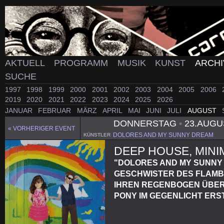
AKTUELL
PROGRAMM
MUSIK
KUNST
ARCH
SUCHE
1997
1998
1999
2000
2001
2002
2003
2004
2005
2006
2019
2020
2021
2022
2023
2024
2025
2026
JANUAR
FEBRUAR
MÄRZ
APRIL
MAI
JUNI
JULI
AUGUST
DONNERSTAG
•
23.AUGU
« VORHERIGER EVENT
DOLORES AND MY SUNNY DREAM
KÜNSTLER
DEEP HOUSE, MIN
"DOLORES AND MY SUNNY
GESCHWISTER DES FLAMB
IHREN REGENBOGEN ÜBER
PONY IM GEGENLICHT ERS