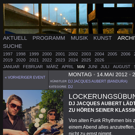
AKTUELL
PROGRAMM
MUSIK
KUNST
ARCH
SUCHE
1997
1998
1999
2000
2001
2002
2003
2004
2005
2006
2019
2020
2021
2022
2023
2024
2025
2026
JANUAR
FEBRUAR
MÄRZ
APRIL
MAI
JUNI
JULI
AUGUST
MONTAG
•
14.MAI 2012
•
2
« VORHERIGER EVENT
DJ JACQUES AUBERT (BANDURA)
KÜNSTLER
DJ
KATEGORIE
LOCKERUNGSÜBUN
DJ JACQUES AUBERT LÄD
ZU HÖREN SEINER KLASSIKE
Von alten Funk Rhythmen bis z
einem Abend alles anzutreffen. 
nicht zu ernst nimmt.