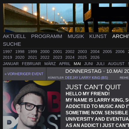
AKTUELL
PROGRAMM
MUSIK
KUNST
ARCH
SUCHE
1997
1998
1999
2000
2001
2002
2003
2004
2005
2006
2019
2020
2021
2022
2023
2024
2025
2026
JANUAR
FEBRUAR
MÄRZ
APRIL
MAI
JUNI
JULI
AUGUST
DONNERSTAG
•
10.MAI 2
« VORHERIGER EVENT
DEEJAY LARRY KING (BS)
KÜNSTLER
REIHE
JUST CAN'T QUIT
HELLO MY FRIEND!
MY NAME IS LARRY KING, S
ADDICTED TO MUSIC AND I
SOMETIME NOW. SENSIBLE
UNIVERSITY AND EVENTUAL
AS AN ADDICT I JUST CAN'