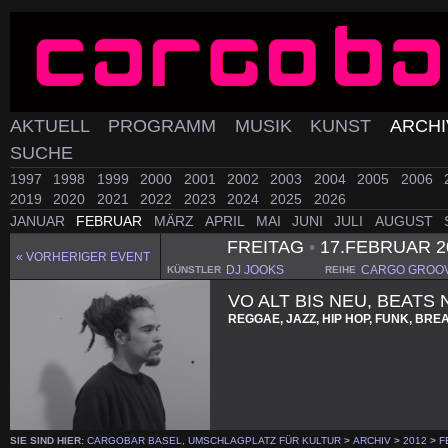
AKTUELL
PROGRAMM
MUSIK
KUNST
ARCH
SUCHE
1997
1998
1999
2000
2001
2002
2003
2004
2005
2006
2019
2020
2021
2022
2023
2024
2025
2026
JANUAR
FEBRUAR
MÄRZ
APRIL
MAI
JUNI
JULI
AUGUST
FREITAG
•
17.FEBRUAR 2
« VORHERIGER EVENT
DJ JOOKS
CARGO GROO
KÜNSTLER
REIHE
VO ALT BIS NEU, BEATS 
REGGAE, JAZZ, HIP HOP, FUNK, BR
SIE SIND HIER:
CARGOBAR BASEL, UMSCHLAGPLATZ FÜR KULTUR
>
ARCHIV
>
2012
>
F