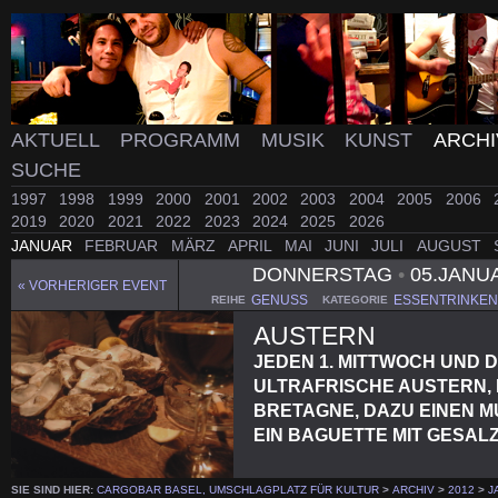
AKTUELL
PROGRAMM
MUSIK
KUNST
ARCH
SUCHE
1997
1998
1999
2000
2001
2002
2003
2004
2005
2006
2019
2020
2021
2022
2023
2024
2025
2026
JANUAR
FEBRUAR
MÄRZ
APRIL
MAI
JUNI
JULI
AUGUST
DONNERSTAG
•
05.JANU
« VORHERIGER EVENT
GENUSS
ESSENTRINKEN
REIHE
KATEGORIE
AUSTERN
JEDEN 1. MITTWOCH UND 
ULTRAFRISCHE AUSTERN, F
BRETAGNE, DAZU EINEN M
EIN BAGUETTE MIT GESAL
SIE SIND HIER:
CARGOBAR BASEL, UMSCHLAGPLATZ FÜR KULTUR
>
ARCHIV
>
2012
>
J