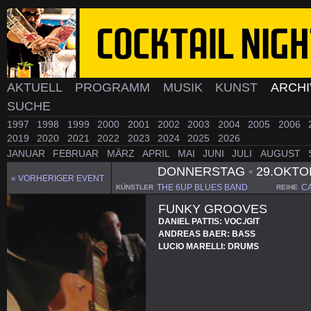
AKTUELL
PROGRAMM
MUSIK
KUNST
ARCH
SUCHE
1997
1998
1999
2000
2001
2002
2003
2004
2005
2006
2019
2020
2021
2022
2023
2024
2025
2026
JANUAR
FEBRUAR
MÄRZ
APRIL
MAI
JUNI
JULI
AUGUST
DONNERSTAG
•
29.OKTO
« VORHERIGER EVENT
THE 6UP BLUES BAND
C
KÜNSTLER
REIHE
FUNKY GROOVES
DANIEL PATTIS: VOC./GIT
ANDREAS BAER: BASS
LUCIO MARELLI: DRUMS