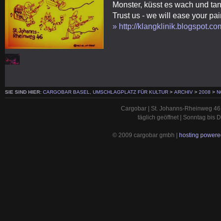
Monster, küsst es wach und ta
Trust us - we will ease your pa
» http://klangklinik.blogspot.co
SIE SIND HIER:
CARGOBAR BASEL, UMSCHLAGPLATZ FÜR KULTUR
>
ARCHIV
>
2008
>
N
Cargobar | St. Johanns-Rheinweg 46 
täglich geöffnet | Sonntag bis
© 2009 cargobar gmbh |
hosting powered