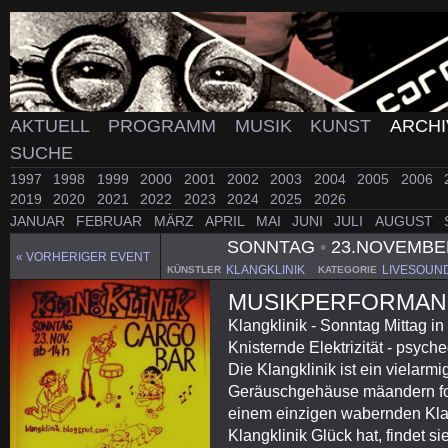
AKTUELL
PROGRAMM
MUSIK
KUNST
ARCH
SUCHE
1997
1998
1999
2000
2001
2002
2003
2004
2005
2006
2019
2020
2021
2022
2023
2024
2025
2026
JANUAR
FEBRUAR
MÄRZ
APRIL
MAI
JUNI
JULI
AUGUST
SONNTAG
•
23.NOVEMBE
« VORHERIGER EVENT
KLANGKLINIK
LIVESOUN
KÜNSTLER
KATEGORIE
MUSIKPERFORMA
Klangklinik - Sonntag Mittag i
Knisternde Elektrizität - psy
Die Klangklinik ist ein vielar
Geräuschgehäuse mäandern for
einem einzigen wabernden Kl
Klangklinik Glück hat, findet 