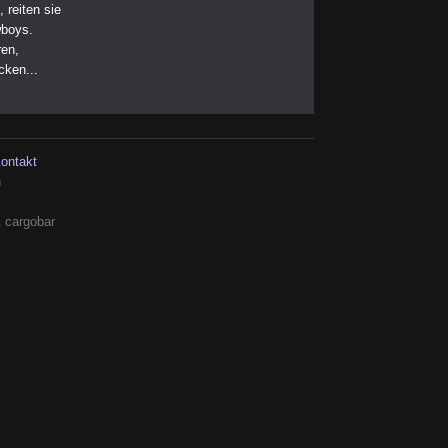
 reiten sie
wboys.
ren,
cken...
kontakt
h
 cargobar