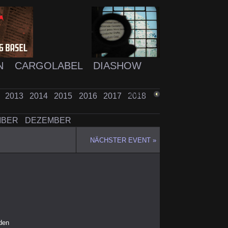
N
CARGOLABEL
DIASHOW
2
2013
2014
2015
2016
2017
2018
ZURÜCK
MBER
DEZEMBER
NÄCHSTER EVENT »
den