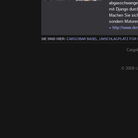
abgasschwangere
mit Django durc
Machen Sie sich
sondern Motoren
» http://www.de
SIE SIND HIER:
CARGOBAR BASEL, UMSCHLAGPLATZ FÜR
Cargob
© 2009 c