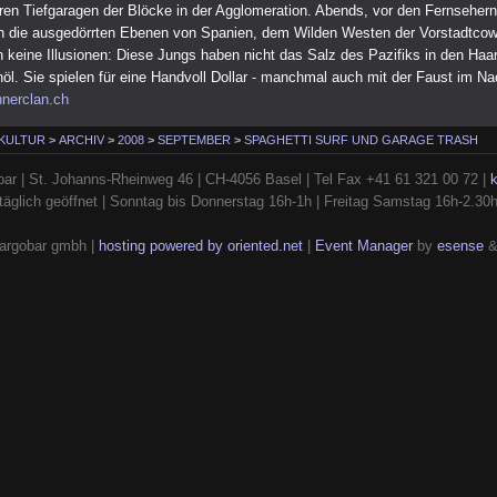
n Tiefgaragen der Blöcke in der Agglomeration. Abends, vor den Fernsehern,
h die ausgedörrten Ebenen von Spanien, dem Wilden Westen der Vorstadtco
 keine Illusionen: Diese Jungs haben nicht das Salz des Pazifiks in den Haa
öl. Sie spielen für eine Handvoll Dollar - manchmal auch mit der Faust im Na
nnerclan.ch
 KULTUR
>
ARCHIV
>
2008
>
SEPTEMBER
>
SPAGHETTI SURF UND GARAGE TRASH
ar | St. Johanns-Rheinweg 46 | CH-4056 Basel | Tel Fax +41 61 321 00 72 |
täglich geöffnet | Sonntag bis Donnerstag 16h-1h | Freitag Samstag 16h-2.30
argobar gmbh |
hosting powered by oriented.net
|
Event Manager
by
esense
&