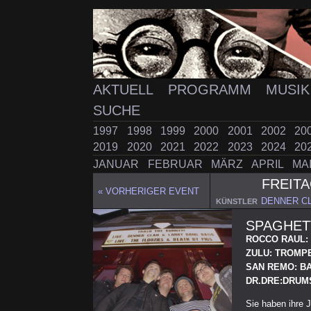
AKTUELL
PROGRAMM
MUSI
SUCHE
1997
1998
1999
2000
2001
2002
20
2019
2020
2021
2022
2023
2024
20
JANUAR
FEBRUAR
MÄRZ
APRIL
MA
FREIT
« VORHERIGER EVENT
DENNER C
KÜNSTLER
SPAGHET
ROCCO RAUL: 
ZULU: TROMP
SAN REMO: B
DR.DRE:DRUM
Sie haben ihre 