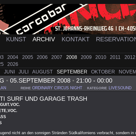
K
KUNST
ARCHIV
KONTAKT
RESERVATIO
03
2004
2005
2006
2007
2008
2009
2010
2011
201
25
2026
I
JUNI
JULI
AUGUST
SEPTEMBER
OKTOBER
NOVE
AG
•
05.SEPTEMBER 2008
•
21:00 - 00:00
LAN
ORDINARY CIRCUS NIGHT
LIVESOUND
REIHE
KATEGORIE
TI SURF UND GARAGE TRASH
GUIT.VOC.
ETE,VOC.
ASS
S
Jugend nicht an den sonnigen Stränden Südkaliforniens verbracht, sondern in 