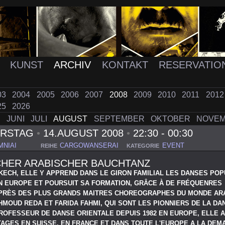
K
KUNST
ARCHIV
KONTAKT
RESERVATIO
03
2004
2005
2006
2007
2008
2009
2010
2011
201
25
2026
I
JUNI
JULI
AUGUST
SEPTEMBER
OKTOBER
NOVE
ERSTAG
•
14.AUGUST 2008
•
22:30 - 00:30
MNIAI
CARGOWANSERAI
EVENT
REIHE
KATEGORIE
CHER ARABISCHER BAUCHTANZ
ECH, ELLE Y APPREND DANS LE GIRON FAMILIAL LES DANSES POP
EN EUROPE ET POURSUIT SA FORMATION, GRÂCE À DE FRÉQUENRES
PRÈS DES PLUS GRANDS MAITRES CHOREOGRAPHES DU MONDE AR
MOUD REDA ET FARIDA FAHMI, QUI SONT LES PIONNIERS DE LA DA
ROFESSEUR DE DANSE ORIENTALE DEPUIS 1982 EN EUROPE, ELLE 
AGES EN SUISSE, EN FRANCE ET DANS TOUTE L'EUROPE A LA DEM