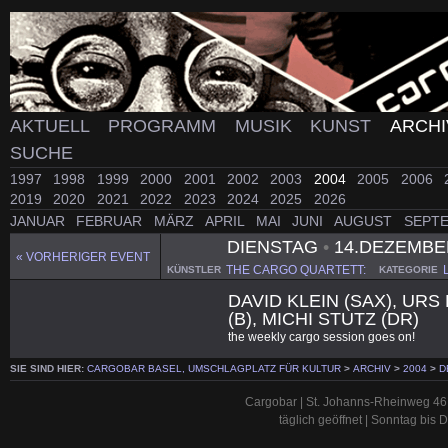
AKTUELL
PROGRAMM
MUSIK
KUNST
ARCH
SUCHE
1997
1998
1999
2000
2001
2002
2003
2004
2005
2006
2019
2020
2021
2022
2023
2024
2025
2026
JANUAR
FEBRUAR
MÄRZ
APRIL
MAI
JUNI
AUGUST
SEPT
DIENSTAG
•
14.DEZEMBE
« VORHERIGER EVENT
THE CARGO QUARTETT:
KÜNSTLER
KATEGORIE
DAVID KLEIN (SAX), URS
(B), MICHI STUTZ (DR)
the weekly cargo session goes on!
SIE SIND HIER:
CARGOBAR BASEL, UMSCHLAGPLATZ FÜR KULTUR
>
ARCHIV
>
2004
>
D
Cargobar | St. Johanns-Rheinweg 46 
täglich geöffnet | Sonntag bis