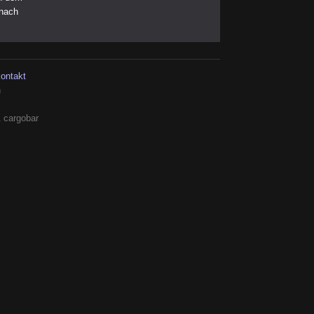
 nach
kontakt
h
 cargobar