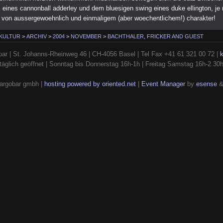
z eines cannonball adderley und dem bluesigen swing eines duke ellington, je
s von aussergewoehnlich und einmaligem (aber woechentlichem!) charakter!
 KULTUR
>
ARCHIV
>
2004
>
NOVEMBER
>
BACHTHALER, FRICKER AND GUEST
ar | St. Johanns-Rheinweg 46 | CH-4056 Basel | Tel Fax +41 61 321 00 72 |
täglich geöffnet | Sonntag bis Donnerstag 16h-1h | Freitag Samstag 16h-2.30
argobar gmbh |
hosting powered by oriented.net
|
Event Manager
by
esense
&