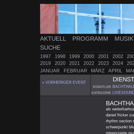
AKTUELL
PROGRAMM
MUSI
SUCHE
1997
1998
1999
2000
2001
2002
20
2019
2020
2021
2022
2023
2024
20
JANUAR
FEBRUAR
MÄRZ
APRIL
MA
DIENS
« VORHERIGER EVENT
BACHTHALE
KÜNSTLER
LIVESOUN
KATEGORIE
BACHTHA
als weiterfuehru
daniel fricker 
rhythm section s
schwerpunkt bil
interessierte m