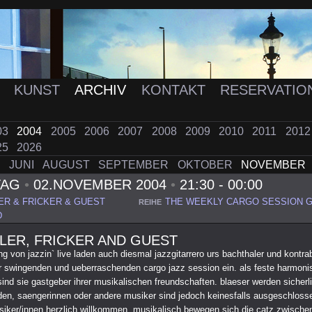
K
KUNST
ARCHIV
KONTAKT
RESERVATIO
03
2004
2005
2006
2007
2008
2009
2010
2011
201
25
2026
I
JUNI
AUGUST
SEPTEMBER
OKTOBER
NOVEMBER
TAG
•
02.NOVEMBER 2004
•
21:30 - 00:00
R & FRICKER & GUEST
THE WEEKLY CARGO SESSION G
REIHE
D
LER, FRICKER AND GUEST
ng von jazzin` live laden auch diesmal jazzgitarrero urs bachthaler und kontra
zur swingenden und ueberraschenden cargo jazz session ein. als feste harmoni
ind sie gastgeber ihrer musikalischen freundschaften. blaeser werden sicherl
den, saengerinnen oder andere musiker sind jedoch keinesfalls ausgeschloss
usiker/innen herzlich willkommen. musikalisch bewegen sich die catz zwisch