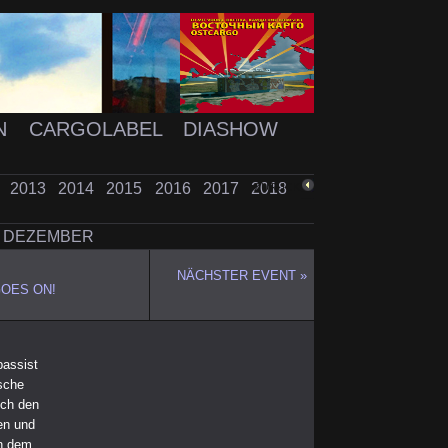
N
CARGOLABEL
DIASHOW
2
2013
2014
2015
2016
2017
2018
ZURÜCK
DEZEMBER
NÄCHSTER EVENT »
OES ON!
bassist
sche
ich den
en und
en dem